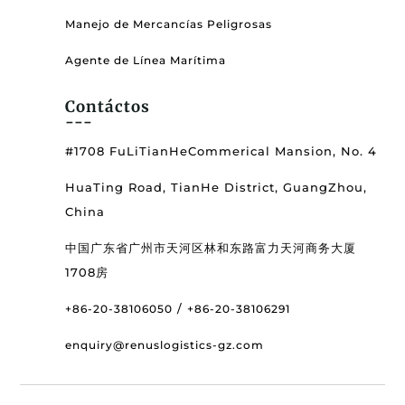
Manejo de Mercancías Peligrosas
Agente de Línea Marítima
Contáctos
---
#1708 FuLiTianHeCommerical Mansion, No. 4
HuaTing Road, TianHe District, GuangZhou,
China
中国广东省广州市天河区林和东路富力天河商务大厦
1708房
/
+86-20-38106050
+86-20-38106291
enquiry@renuslogistics-gz.com