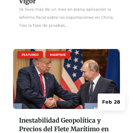
Vigor
Ya lleva más de un mes en plena aplicación la
reforma fiscal sobre las exportaciones en China.
Tras la fase de pruebas...
|
,
FEATURED
MARITIME
Feb 28
Inestabilidad Geopolítica y
Precios del Flete Marítimo en