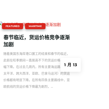
|
,
FEATURED
MARITIME
春节临近，货运价格竞争逐渐
加剧
随着美国东海岸港口罢工的结束和春节的临近，
此前在旺季期间一直居高不下的货运价格开始大
1 月 13
幅下降。在过去几周内，所有主要海运路线（跨
太平洋、跨大西洋、亚欧、巴拿马运河）的货运
价格都有明显下降。在所有四条主要路线中，亚
欧航线的货运价格下降最为剧烈，...