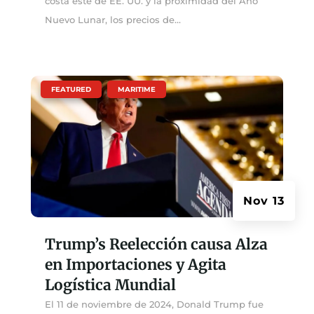
costa este de EE. UU. y la proximidad del Año
Nuevo Lunar, los precios de...
|
,
FEATURED
MARITIME
Nov 13
Trump’s Reelección causa Alza
en Importaciones y Agita
Logística Mundial
El 11 de noviembre de 2024, Donald Trump fue