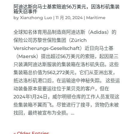
阿迪达斯向马士基索赔逾56万美元，因洛杉矶集装
箱失窃事件
by
Xianzhong Luo
|
11 月 20, 2024
|
Maritime
全球知名体育用品制造商阿迪达斯（Adidas）的
保险公司苏黎世保险集团（Zürich
Versicherungs-Gesellschaft）近日向马士基
（Maersk）提出超过56万美元的索赔，起因是三
只装满阿迪达斯服装的集装箱在洛杉矶失窃。这些
集装箱总价值为562,272美元，它们从亚洲出发，
抵达洛杉矶港口后，在运输途中神秘失踪。 这些运
动装备原本是要运往位于莱贝克的客户，但在
2024年1月24日，威尔明顿仓库的工作人员发现这
些集装箱不翼而飞。尽管进行了搜寻，货物仍未被
找回，最终被宣布为全损。...
« Older Entries